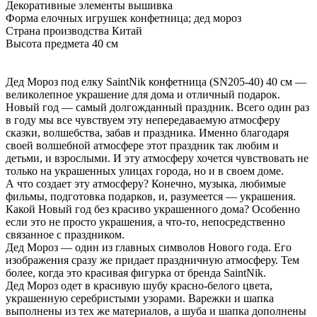
Декоративные элементы вышивка
Форма елочных игрушек конфетница; дед мороз
Страна производства Китай
Высота предмета 40 см
Дед Мороз под елку SaintNik конфетница (SN205-40) 40 см —
великолепное украшение для дома и отличный подарок.
Новый год — самый долгожданный праздник. Всего один раз
в году мы все чувствуем эту непередаваемую атмосферу
сказки, волшебства, забав и праздника. Именно благодаря
своей волшебной атмосфере этот праздник так любим и
детьми, и взрослыми. И эту атмосферу хочется чувствовать не
только на украшенных улицах города, но и в своем доме.
А что создает эту атмосферу? Конечно, музыка, любимые
фильмы, подготовка подарков, и, разумеется — украшения.
Какой Новый год без красиво украшенного дома? Особенно
если это не просто украшения, а что-то, непосредственно
связанное с праздником.
Дед Мороз — один из главных символов Нового года. Его
изображения сразу же придает праздничную атмосферу. Тем
более, когда это красивая фигурка от бренда SaintNik.
Дед Мороз одет в красивую шубу красно-белого цвета,
украшенную серебристыми узорами. Варежки и шапка
выполнены из тех же материалов, а шуба и шапка дополнены