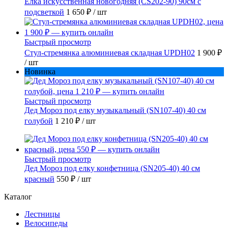
Елка искусственная новогодняя (CS202-90) 90см с
подсветкой
1 650 ₽
/ шт
Быстрый просмотр
Стул-стремянка алюминиевая складная UPDH02
1 900 ₽
/ шт
Новинка
Быстрый просмотр
Дед Мороз под елку музыкальный (SN107-40) 40 см
голубой
1 210 ₽
/ шт
Быстрый просмотр
Дед Мороз под елку конфетница (SN205-40) 40 см
красный
550 ₽
/ шт
Каталог
Лестницы
Велосипеды