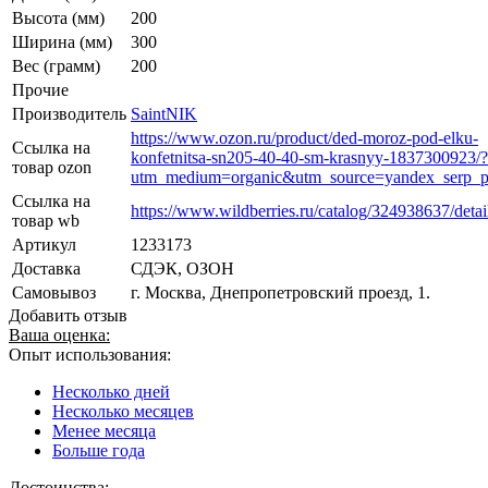
Высота (мм)
200
Ширина (мм)
300
Вес (грамм)
200
Прочие
Производитель
SaintNIK
https://www.ozon.ru/product/ded-moroz-pod-elku-
Ссылка на
konfetnitsa-sn205-40-40-sm-krasnyy-1837300923/?
товар ozon
utm_medium=organic&utm_source=yandex_serp_p
Ссылка на
https://www.wildberries.ru/catalog/324938637/detai
товар wb
Артикул
1233173
Доставка
СДЭК, ОЗОН
Самовывоз
г. Москва, Днепропетровский проезд, 1.
Добавить отзыв
Ваша оценка:
Опыт использования:
Несколько дней
Несколько месяцев
Менее месяца
Больше года
Достоинства: