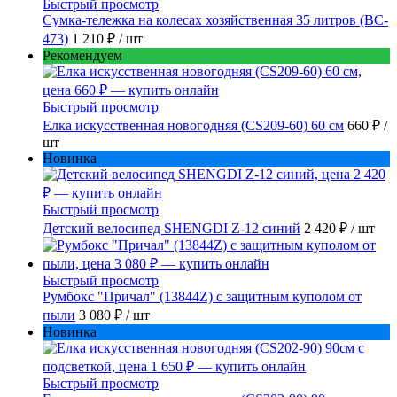
Быстрый просмотр
Сумка-тележка на колесах хозяйственная 35 литров (BC-
473)
1 210 ₽
/ шт
Рекомендуем
Быстрый просмотр
Елка искусственная новогодняя (CS209-60) 60 см
660 ₽
/
шт
Новинка
Быстрый просмотр
Детский велосипед SHENGDI Z-12 синий
2 420 ₽
/ шт
Быстрый просмотр
Румбокс "Причал" (13844Z) с защитным куполом от
пыли
3 080 ₽
/ шт
Новинка
Быстрый просмотр