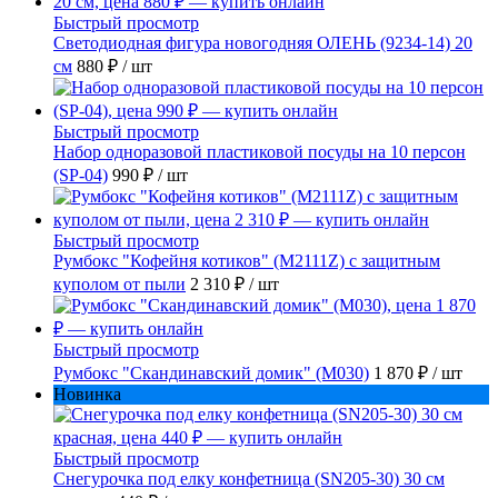
Быстрый просмотр
Светодиодная фигура новогодняя ОЛЕНЬ (9234-14) 20
см
880 ₽
/ шт
Быстрый просмотр
Набор одноразовой пластиковой посуды на 10 персон
(SP-04)
990 ₽
/ шт
Быстрый просмотр
Румбокс "Кофейня котиков" (M2111Z) с защитным
куполом от пыли
2 310 ₽
/ шт
Быстрый просмотр
Румбокс "Скандинавский домик" (M030)
1 870 ₽
/ шт
Новинка
Быстрый просмотр
Снегурочка под елку конфетница (SN205-30) 30 см