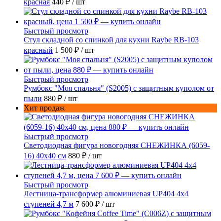
красная
440 ₽
/ шт
Быстрый просмотр
Стул складной со спинкой для кухни Raybe RB-103
красный
1 500 ₽
/ шт
Быстрый просмотр
Румбокс "Моя спальня" (S2005) с защитным куполом от
пыли
880 ₽
/ шт
Хит продаж
Быстрый просмотр
Светодиодная фигура новогодняя СНЕЖИНКА (6059-
16) 40х40 см
880 ₽
/ шт
Быстрый просмотр
Лестница-трансформер алюминиевая UP404 4x4
ступеней 4,7 м
7 600 ₽
/ шт