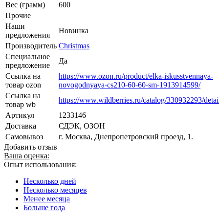
Вес (грамм)
600
Прочие
Наши
Новинка
предложения
Производитель
Christmas
Специальное
Да
предложение
Ссылка на
https://www.ozon.ru/product/elka-iskusstvennaya-
товар ozon
novogodnyaya-cs210-60-60-sm-1913914599/
Ссылка на
https://www.wildberries.ru/catalog/330932293/detai
товар wb
Артикул
1233146
Доставка
СДЭК, ОЗОН
Самовывоз
г. Москва, Днепропетровский проезд, 1.
Добавить отзыв
Ваша оценка:
Опыт использования:
Несколько дней
Несколько месяцев
Менее месяца
Больше года