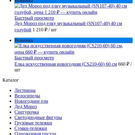
Новинка
Быстрый просмотр
Дед Мороз под елку музыкальный (SN107-40) 40 см
голубой
1 210 ₽
/ шт
Новинка
Быстрый просмотр
Елка искусственная новогодняя (CS210-60) 60 см
660 ₽
/
шт
Каталог
Лестницы
Велосипеды
Новогодние ели
Дед Мороз
Снегурочка
Светодиодные фигуры
Грузовые тележки
Сумки-тележки
Одноразовая посуда