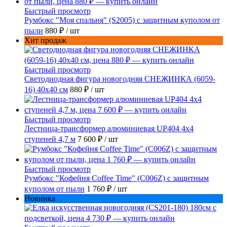
Быстрый просмотр
Румбокс "Моя спальня" (S2005) с защитным куполом от
пыли
880 ₽
/ шт
Хит продаж
Быстрый просмотр
Светодиодная фигура новогодняя СНЕЖИНКА (6059-
16) 40х40 см
880 ₽
/ шт
Быстрый просмотр
Лестница-трансформер алюминиевая UP404 4x4
ступеней 4,7 м
7 600 ₽
/ шт
Быстрый просмотр
Румбокс "Кофейня Coffee Time" (C006Z) с защитным
куполом от пыли
1 760 ₽
/ шт
Новинка