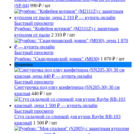
(SP-04)
990 ₽
/ шт
Быстрый просмотр
Румбокс "Кофейня котиков" (M2111Z) с защитным
куполом от пыли
2 310 ₽
/ шт
Быстрый просмотр
Румбокс "Скандинавский домик" (M030)
1 870 ₽
/ шт
Новинка
Быстрый просмотр
Снегурочка под елку конфетница (SN205-30) 30 см
красная
440 ₽
/ шт
Быстрый просмотр
Стул складной со спинкой для кухни Raybe RB-103
красный
1 500 ₽
/ шт