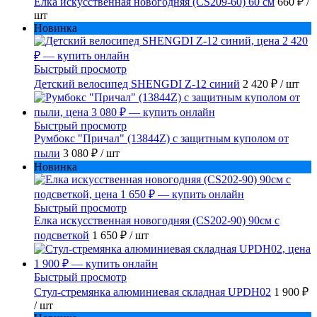
Елка искусственная новогодняя (CS209-60) 60 см
660 ₽
/
шт
Новинка
Быстрый просмотр
Детский велосипед SHENGDI Z-12 синий
2 420 ₽
/ шт
Быстрый просмотр
Румбокс "Причал" (13844Z) с защитным куполом от
пыли
3 080 ₽
/ шт
Новинка
Быстрый просмотр
Елка искусственная новогодняя (CS202-90) 90см с
подсветкой
1 650 ₽
/ шт
Быстрый просмотр
Стул-стремянка алюминиевая складная UPDH02
1 900 ₽
/ шт