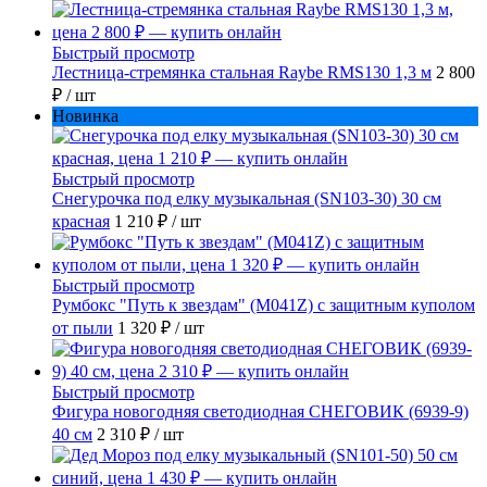
Быстрый просмотр
Лестница-стремянка стальная Raybe RMS130 1,3 м
2 800
₽
/ шт
Новинка
Быстрый просмотр
Снегурочка под елку музыкальная (SN103-30) 30 см
красная
1 210 ₽
/ шт
Быстрый просмотр
Румбокс "Путь к звездам" (M041Z) с защитным куполом
от пыли
1 320 ₽
/ шт
Быстрый просмотр
Фигура новогодняя светодиодная СНЕГОВИК (6939-9)
40 см
2 310 ₽
/ шт