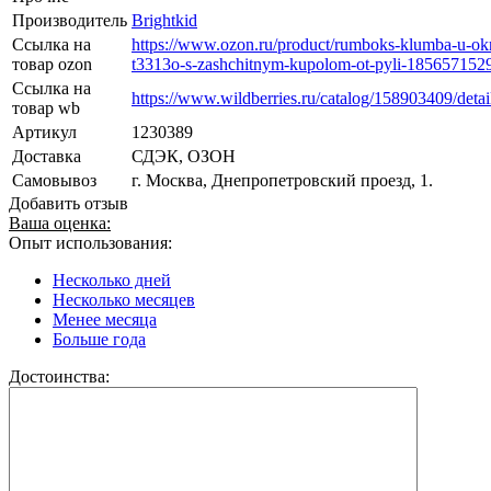
Производитель
Brightkid
Ссылка на
https://www.ozon.ru/product/rumboks-klumba-u-ok
товар ozon
t3313o-s-zashchitnym-kupolom-ot-pyli-185657152
Ссылка на
https://www.wildberries.ru/catalog/158903409/detai
товар wb
Артикул
1230389
Доставка
СДЭК, ОЗОН
Самовывоз
г. Москва, Днепропетровский проезд, 1.
Добавить отзыв
Ваша оценка:
Опыт использования:
Несколько дней
Несколько месяцев
Менее месяца
Больше года
Достоинства: