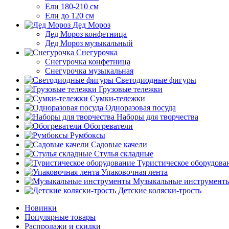
Ели 180-210 см
Ели до 120 см
Дед Мороз
Дед Мороз конфетница
Дед Мороз музыкальный
Снегурочка
Снегурочка конфетница
Снегурочка музыкальная
Светодиодные фигуры
Грузовые тележки
Сумки-тележки
Одноразовая посуда
Наборы для творчества
Обогреватели
Румбоксы
Садовые качели
Стулья складные
Туристическое оборудова
Упаковочная лента
Музыкальные инструмент
Детские коляски-трость
Новинки
Популярные товары
Распродажи и скидки