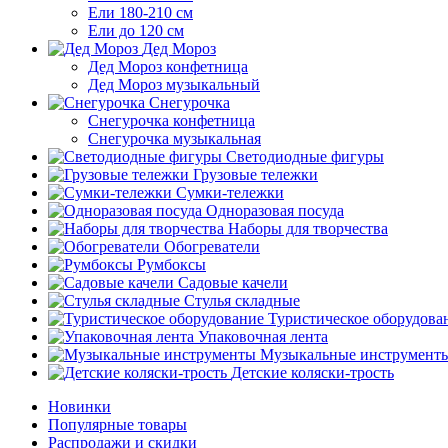
Ели 180-210 см
Ели до 120 см
Дед Мороз
Дед Мороз конфетница
Дед Мороз музыкальный
Снегурочка
Снегурочка конфетница
Снегурочка музыкальная
Светодиодные фигуры
Грузовые тележки
Сумки-тележки
Одноразовая посуда
Наборы для творчества
Обогреватели
Румбоксы
Садовые качели
Стулья складные
Туристическое оборудова
Упаковочная лента
Музыкальные инструмент
Детские коляски-трость
Новинки
Популярные товары
Распродажи и скидки