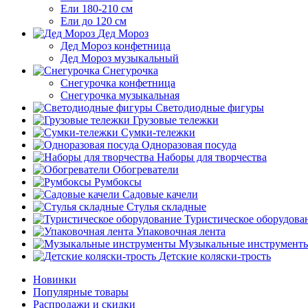
Ели 180-210 см
Ели до 120 см
Дед Мороз
Дед Мороз конфетница
Дед Мороз музыкальный
Снегурочка
Снегурочка конфетница
Снегурочка музыкальная
Светодиодные фигуры
Грузовые тележки
Сумки-тележки
Одноразовая посуда
Наборы для творчества
Обогреватели
Румбоксы
Садовые качели
Стулья складные
Туристическое оборудова
Упаковочная лента
Музыкальные инструмент
Детские коляски-трость
Новинки
Популярные товары
Распродажи и скидки