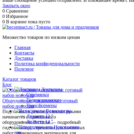
Ваше сообщение успешно отправлено. В ближайшее время с Ва
Закрыть окно
0
Сравнение
0
Избранное
0
В корзине
пока пусто
Множество товаров по низким ценам
Главная
Контакты
Доставка
Политика конфиденциальности
Полезное
Каталог товаров
Блог
Лестницы
Стремянки
Телескопические
Оборудование для ремонта: готовый
Трансформеры
набор новосела
Велосипеды
Подготовка к ремонту своими руками
Диаметр 12 "
начинается с правильного
Диаметр 14 "
оборудования. В статье — подробный
Новогодние
гид по выбору стремянки для высотных
ели
работ, упаковочных материалов для