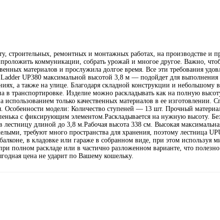
ыту, строительных, ремонтных и монтажных работах, на производстве и п
, проложить коммуникации, собрать урожай и многое другое. Важно, что
венных материалов и прослужила долгое время. Все эти требования удо
 Ladder UP380 максимальной высотой 3,8 м — подойдет для выполнения
х, а также на улице. Благодаря складной конструкции и небольшому ве
 в транспортировке. Изделие можно раскладывать как на полную высоту
 использованием только качественных материалов в ее изготовлении. 
я. Особенности модели: Количество ступеней — 13 шт. Прочный матери
пенька с фиксирующим элементом.Раскладывается на нужную высоту. Бе
в лестницу длиной до 3,8 м.Рабочая высота 338 см. Высокая максимальна
елыми, требуют много пространства для хранения, поэтому лестница UPU
алконе, в кладовке или гараже в собранном виде, при этом используя м
ри полном раскладе или в частично разложенном варианте, что полезно 
ыгодная цена не ударит по Вашему кошельку.