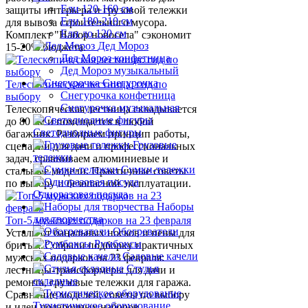
Ели 120-160 см
защиты интерьера и грузовой тележки
Ели 180-210 см
для вывоза строительного мусора.
Ели до 120 см
Комплект "Набор новосела" сэкономит
Дед Мороз
15-20% бюджета.
Дед Мороз конфетница
Дед Мороз музыкальный
Снегурочка
Телескопическая лестница: гид по
Снегурочка конфетница
выбору
Снегурочка музыкальная
Телескопическая лестница складывается
до 80 см и помещается в любой
Светодиодные фигуры
багажник. Разбираем принцип работы,
Грузовые
сценарии для дачи и профессиональных
тележки
задач, сравниваем алюминиевые и
Сумки-тележки
стальные модели. Практичные советы
по выбору и безопасной эксплуатации.
Одноразовая посуда
Наборы
для творчества
Топ-5 мужских подарков на 23 февраля
Обогреватели
Устали от банальных носков и пены для
Румбоксы
бритья? Собрали подборку практичных
Садовые качели
мужских подарков на 23 февраля:
Стулья
лестницы-трансформеры для дачи и
складные
ремонта, грузовые тележки для гаража.
Сравнение моделей, советы по выбору
Туристическое оборудование
и идеи подарочных наборов.