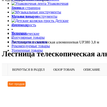
Упаковочная
лента
Главная страница
•
Музыкальные инструменты
Каталог товаров
•
Детские
коляски-трость
Лестницы
•
Новинки
Телескопические
Популярные товары
•
Распродажи и скидки
Лестница телескопическая алюминиевая UP380 3,8 м
Рекомендуемые товары
Уцененные товары
Лестница телескопическая ал
ВЕРНУТЬСЯ В РАЗДЕЛ
ОБЗОР ТОВАРА
ОПИСАНИЕ
Хит продаж