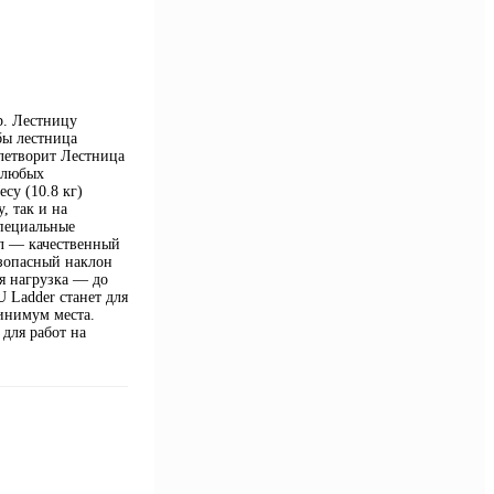
р. Лестницу
бы лестница
влетворит Лестница
 любых
су (10.8 кг)
, так и на
Специальные
ал — качественный
зопасный наклон
я нагрузка — до
 Ladder станет для
инимум места.
для работ на