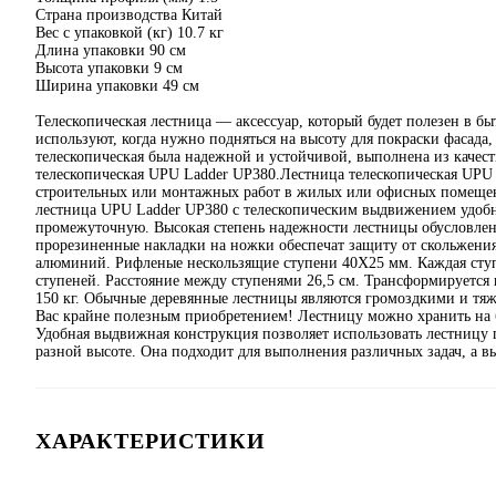
Страна производства Китай
Вес с упаковкой (кг) 10.7 кг
Длина упаковки 90 см
Высота упаковки 9 см
Ширина упаковки 49 см
Телескопическая лестница — аксессуар, который будет полезен в б
используют, когда нужно подняться на высоту для покраски фасада
телескопическая была надежной и устойчивой, выполнена из качест
телескопическая UPU Ladder UP380.Лестница телескопическая UPU
строительных или монтажных работ в жилых или офисных помещения
лестница UPU Ladder UP380 с телескопическим выдвижением удобна
промежуточную. Высокая степень надежности лестницы обусловлена
прорезиненные накладки на ножки обеспечат защиту от скольжени
алюминий. Рифленые нескользящие ступени 40Х25 мм. Каждая сту
ступеней. Расстояние между ступенями 26,5 см. Трансформируется 
150 кг. Обычные деревянные лестницы являются громоздкими и тяж
Вас крайне полезным приобретением! Лестницу можно хранить на б
Удобная выдвижная конструкция позволяет использовать лестницу п
разной высоте. Она подходит для выполнения различных задач, а в
ХАРАКТЕРИСТИКИ