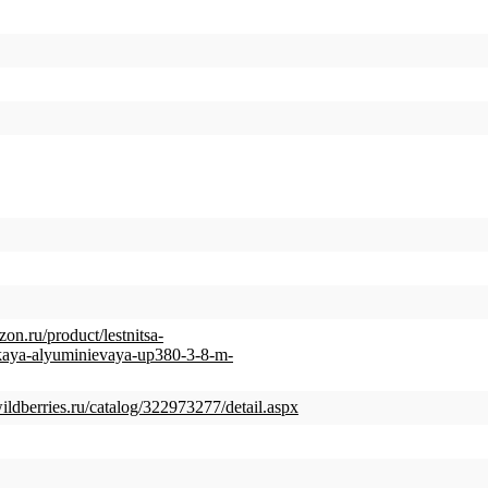
on.ru/product/lestnitsa-
kaya-alyuminievaya-up380-3-8-m-
ildberries.ru/catalog/322973277/detail.aspx